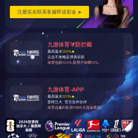
品 名：
G17E71 电梯光幕
品 名：
G17G71 电梯光幕
识别号：
GLKS-A03
识别号：
GLKS-A10
共有 4 条记录 当前第 1 页/共有 1 页 每页显示 12 条
首页
上一页
1
下一页
尾页
Copyright © 2017 XKTY.COM星空·（中国有限公司）官方网站 版
权所有 编号:
浙ICP备17050591号-1
浙公网安备33020602000723号