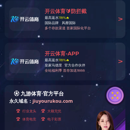
光幕系列
·（中
国
有
限
公
司）
官
品 名：
G17A61 电梯光幕
品 名：
G17B71 电梯光幕
识别号：
GLKS-A01
识别号：
GLKS-A02
方
网
站