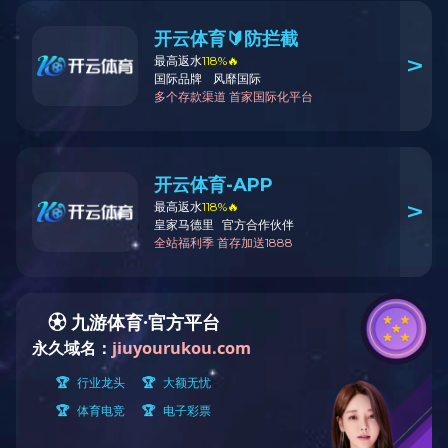
触头触点系列
·（中
国
有
限
公
司）
官
品 名：
触头触点（现代）
品 名：
触头触点（永大日立）
识别号：
GLKS-X01
识别号：
GLKS-X02
方
网
站