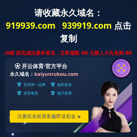
菜单
首
中文
|
EN
页
关
于
新
我
闻
产
们
动
品
人
态
中
才
下
心
招
载
客
聘
中
户
XKTY.COM
心
留
星
言
空