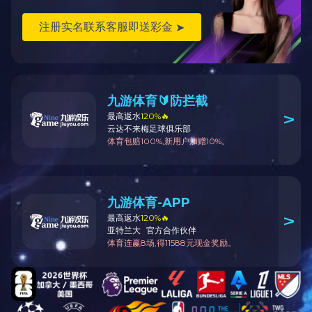
品 名：
触头触点（富士达）
品 名：
触头触点（161）
识别号：
GLKS-X03
识别号：
GLKS-X04
品 名：
触头触点（161A）
品 名：
触头触点（展鹏）