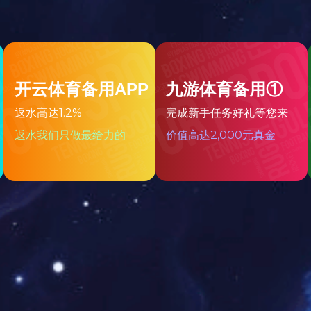
按钮
识别号：GLKS
规 格：
产品系列：