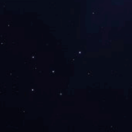
按钮系列
电源锁系列
门机层门系列
触头触点系列
操作箱和扶手系列
其他系列
Copyright © 2017 XKT
星空体育在线官网首页_星空体育（中国）
|
米兰平台
|
九游网页版·官方