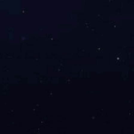
浙公网安备33020602000723号
体育网页版登录入口
|
星空·官方端在线登入
|
米兰网站_米兰网页版