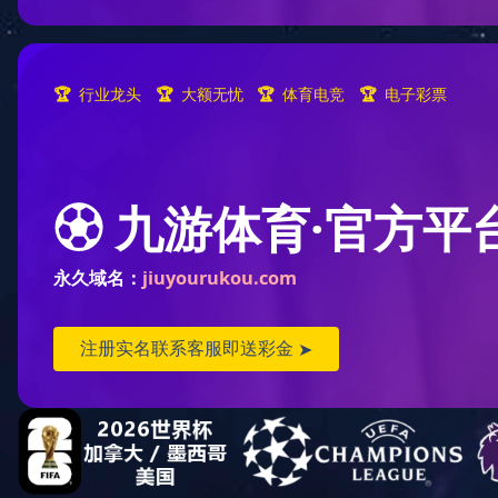
·（中
国
有
限
公
司）
官
方
网
站