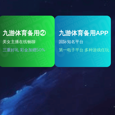
-U10-0
按钮系列