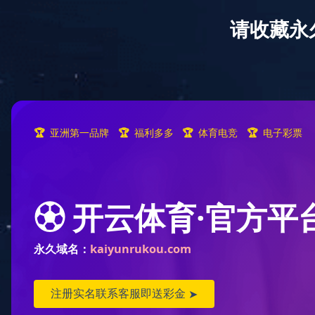
首
页
关
于
新
首
我
闻
产
们
动
品
人
态
中
才
下
心
招
载
客
聘
中
户
XKTY.COM
心
留
星
言
空