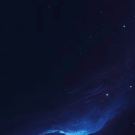
安全钳系列
门机系列
缓冲器系列
门锁系列
导靴系列
油壶系列
绳头系列
详
靴寸系列
上一产
检修盒系列