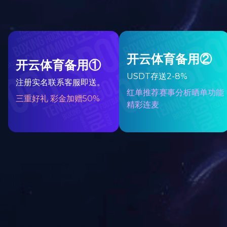
您现在的位置：
首页
>
产品中心
>
油壶系列
光幕系列
风扇系列
限速器系列