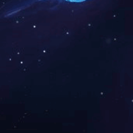
上一产
开关系列
门滑块系列
轮子系列
门刀系列
三角锁系列
对讲系列
减震垫系列
报站钟系列