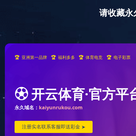
首
页
关
于
新
首
我
闻
产
们
动
品
人
态
中
才
下
心
招
载
客
聘
中
户
XKTY.COM
心
留
星
言
空