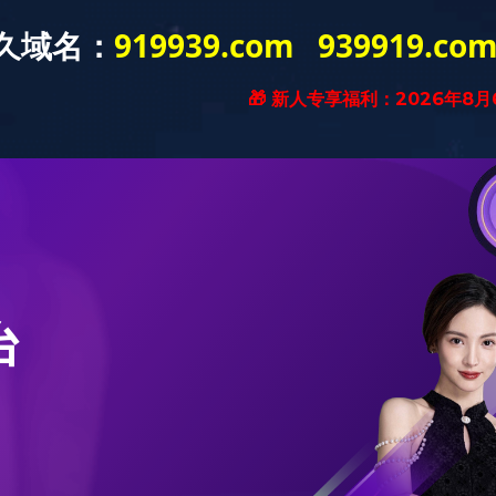
 页
关于我们
新闻动态
产品中心
人才招聘
下载中心
客户