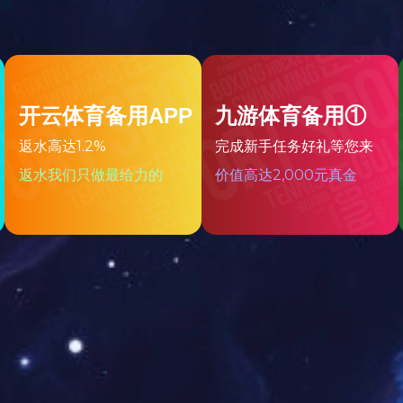
OTIS油壶
识别号：GLKS
规 格：
产品系列：