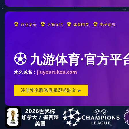
·（中
国
有
限
公
司）
官
方
网
站